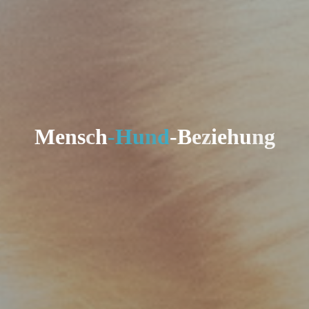
M
e
n
s
c
h
-
H
u
n
d
-
B
e
z
i
e
h
u
n
g