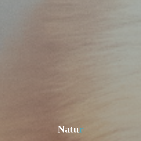
N
a
t
u
r