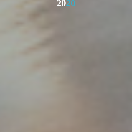
2
0
2
0