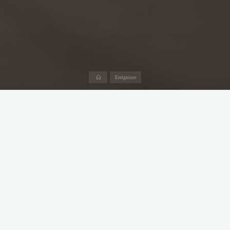
Start
Ereignisse
Der Verlust eines geliebten
Hundes hinterlässt eine tiefe
Leere
Ich nehme euch mit auf meinen Weg durch Trauer, Erinnerungen und den
schweren Abschied.
Am 6. Februar 2025 hat unser Herz aufgehört zu schlagen. Unser kleines
Kämpfermäuschen Mika ist mit gerade einmal 7 Jahren friedlich
eingeschlafen. Sie darf jetzt ohne Schmerzen, ohne Medikamente und