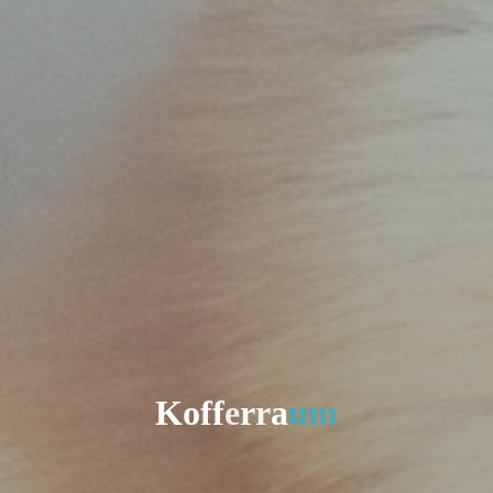
K
o
f
f
e
r
r
a
u
m