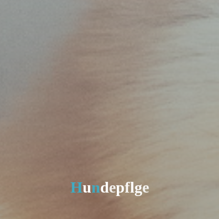
H
u
n
d
e
p
f
l
g
e