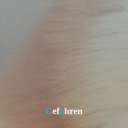
G
e
f
a
h
r
e
n