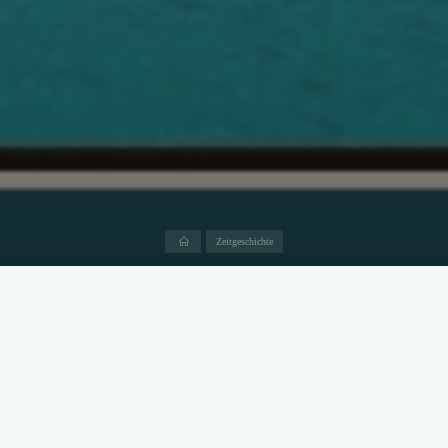
Start
Zeitgeschichte
Foto: Ilona Račanská