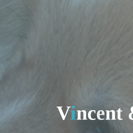
V
i
n
c
e
n
t