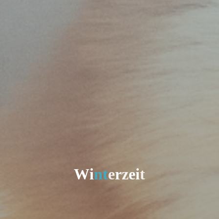
W
i
n
t
e
r
z
e
i
t