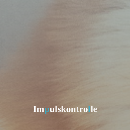
I
m
p
u
l
s
k
o
n
t
r
o
l
l
e