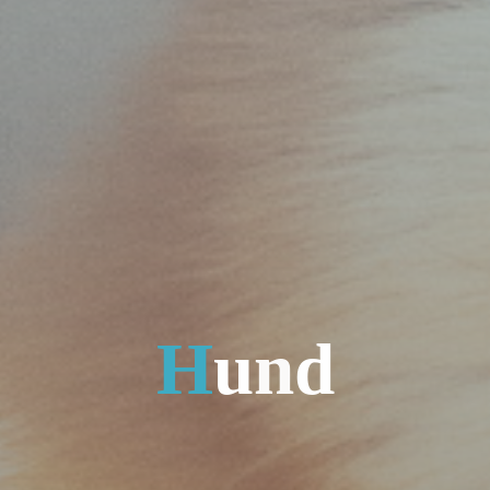
H
u
n
d
n