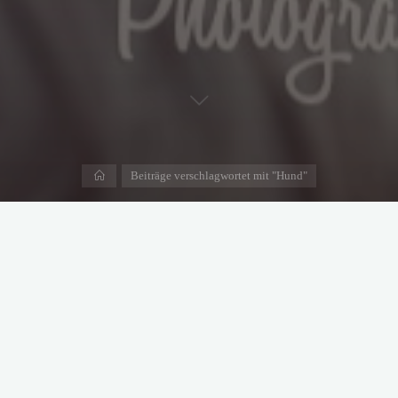
Start
Beiträge verschlagwortet mit "Hund"
Leben mit dem Seniorhund
27. Oktober 2022
Der einst so wilde Junghund schläft plötzlich viel mehr, der
Bewegungsdrang lässt nach, es haben sich ein paar Pfündchen