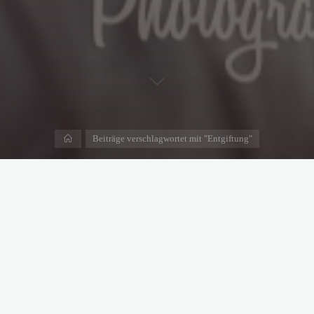
Start
Beiträge verschlagwortet mit "Entgiftung"
Darmgesundheit beim Hund
20. September 2022
Die Sache mit dem BAUCHGEFÜHL Manchmal ist es notwendig,
den Hund mit Antibiotika, Spot-on-Präparaten, Schmerzmitteln oder