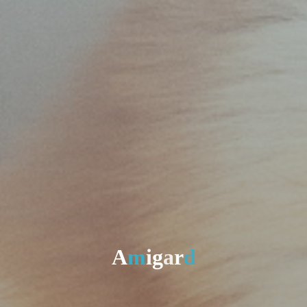
A
m
i
g
a
r
d